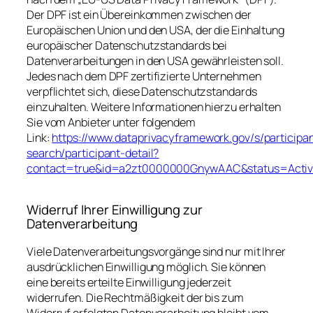
Der DPF ist ein Übereinkommen zwischen der
Europäischen Union und den USA, der die Einhaltung
europäischer Datenschutzstandards bei
Datenverarbeitungen in den USA gewährleisten soll.
Jedes nach dem DPF zertifizierte Unternehmen
verpflichtet sich, diese Datenschutzstandards
einzuhalten. Weitere Informationen hierzu erhalten
Sie vom Anbieter unter folgendem
Link:
https://www.dataprivacyframework.gov/s/participa
search/participant-detail?
contact=true&id=a2zt0000000GnywAAC&status=Acti
Widerruf Ihrer Einwilligung zur
Datenverarbeitung
Viele Datenverarbeitungsvorgänge sind nur mit Ihrer
ausdrücklichen Einwilligung möglich. Sie können
eine bereits erteilte Einwilligung jederzeit
widerrufen. Die Rechtmäßigkeit der bis zum
Widerruf erfolgten Datenverarbeitung bleibt vom