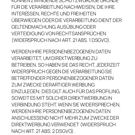
KÖNNEN ZWINGENDE SCHUTZWÜRDIGE GRÜNDE
FÜR DIE VERARBEITUNG NACHWEISEN, DIE IHRE
INTERESSEN, RECHTE UND FREIHEITEN
ÜBERWIEGEN ODER DIE VERARBEITUNG DIENT DER
GELTENDMACHUNG, AUSÜBUNG ODER
VERTEIDIGUNG VON RECHTSANSPRÜCHEN
(WIDERSPRUCH NACH ART. 21 ABS. 1 DSGVO).
WERDEN IHRE PERSONENBEZOGENEN DATEN
VERARBEITET, UM DIREKTWERBUNG ZU
BETREIBEN, SO HABEN SIE DAS RECHT, JEDERZEIT
WIDERSPRUCH GEGEN DIE VERARBEITUNG SIE
BETREFFENDER PERSONENBEZOGENER DATEN
ZUM ZWECKE DERARTIGER WERBUNG
EINZULEGEN; DIES GILT AUCH FÜR DAS PROFILING,
SOWEIT ES MIT SOLCHER DIREKTWERBUNG IN
VERBINDUNG STEHT. WENN SIE WIDERSPRECHEN,
WERDEN IHRE PERSONENBEZOGENEN DATEN
ANSCHLIESSEND NICHT MEHR ZUM ZWECKE DER
DIREKTWERBUNG VERWENDET (WIDERSPRUCH
NACH ART. 21 ABS. 2 DSGVO).